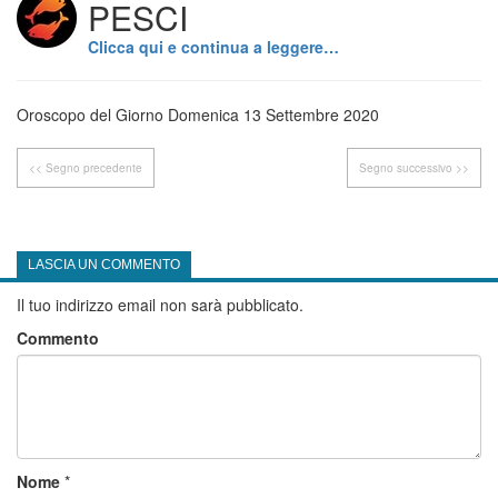
PESCI
Clicca qui e continua a leggere…
Oroscopo del Giorno Domenica 13 Settembre 2020
<< Segno precedente
Segno successivo >>
LASCIA UN COMMENTO
Il tuo indirizzo email non sarà pubblicato.
Commento
Nome
*