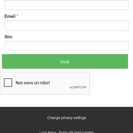
Email
*
Sito
Change privacy settings
Lucia Arena - Partita IVA 09457150960