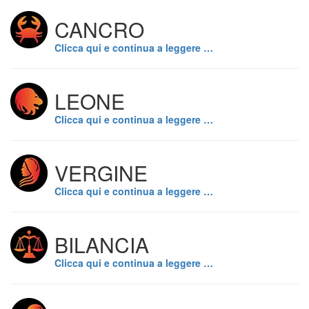
CANCRO
Clicca qui e continua a leggere …
LEONE
Clicca qui e continua a leggere …
VERGINE
Clicca qui e continua a leggere …
BILANCIA
Clicca qui e continua a leggere …