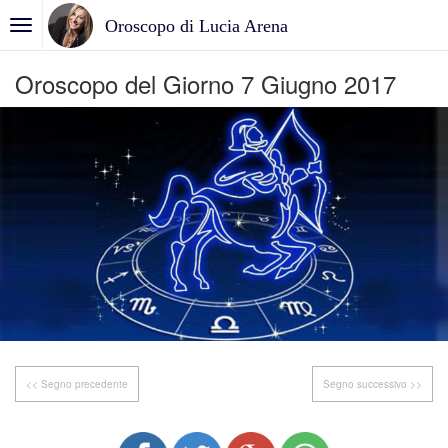
Oroscopo di Lucia Arena
Oroscopo del Giorno 7 Giugno 2017
<< Segno precedente
Segno successivo >>