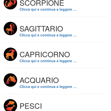
SCORPIONE
Clicca qui e continua a leggere …
SAGITTARIO
Clicca qui e continua a leggere …
CAPRICORNO
Clicca qui e continua a leggere …
ACQUARIO
Clicca qui e continua a leggere …
PESCI