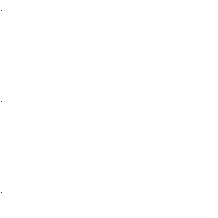
…
…
…