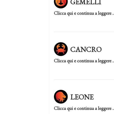
GEMELLI
Clicca qui e continua a leggere 
CANCRO
Clicca qui e continua a leggere 
LEONE
Clicca qui e continua a leggere 