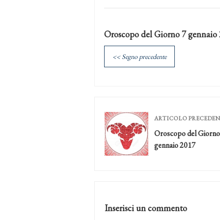
Oroscopo del Giorno 7 gennaio
<< Segno precedente
ARTICOLO PRECEDE
Oroscopo del Giorno
gennaio 2017
Inserisci un commento