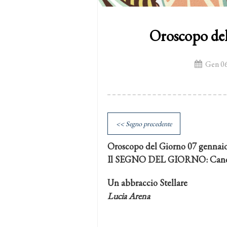
Oroscopo del
Gen 06
<< Segno precedente
Oroscopo del Giorno 07 gennai
Il SEGNO DEL GIORNO: Can
Un abbraccio Stellare
Lucia Arena