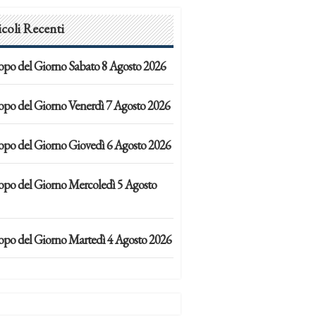
icoli Recenti
opo del Giorno Sabato 8 Agosto 2026
opo del Giorno Venerdì 7 Agosto 2026
opo del Giorno Giovedì 6 Agosto 2026
opo del Giorno Mercoledì 5 Agosto
opo del Giorno Martedì 4 Agosto 2026