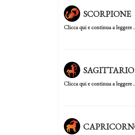
SCORPIONE
Clicca qui e continua a leggere 
SAGITTARIO
Clicca qui e continua a leggere 
CAPRICORN