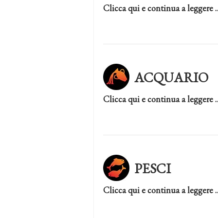
Clicca qui e continua a leggere 
ACQUARIO
Clicca qui e continua a leggere 
PESCI
Clicca qui e continua a leggere 