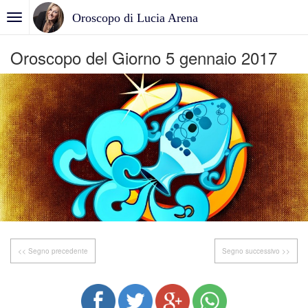
Oroscopo di Lucia Arena
Oroscopo del Giorno 5 gennaio 2017
<< Segno precedente
Segno successivo >>