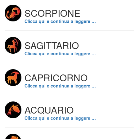
SCORPIONE
Clicca qui e continua a leggere …
SAGITTARIO
Clicca qui e continua a leggere …
CAPRICORNO
Clicca qui e continua a leggere …
ACQUARIO
Clicca qui e continua a leggere …