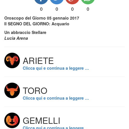
0
0
0
0
Oroscopo del Giorno 05 gennaio 2017
Il SEGNO DEL GIORNO: Acquario
Un abbraccio Stellare
Lucia Arena
ARIETE
Clicca qui e continua a leggere …
TORO
Clicca qui e continua a leggere …
GEMELLI
Clicca qui e continua a leggere …