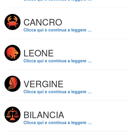
CANCRO
Clicca qui e continua a leggere …
LEONE
Clicca qui e continua a leggere …
VERGINE
Clicca qui e continua a leggere …
BILANCIA
Clicca qui e continua a leggere …