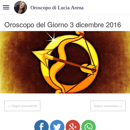
Oroscopo di Lucia Arena
Oroscopo del Giorno 3 dicembre 2016
<< Segno precedente
Segno successivo >>