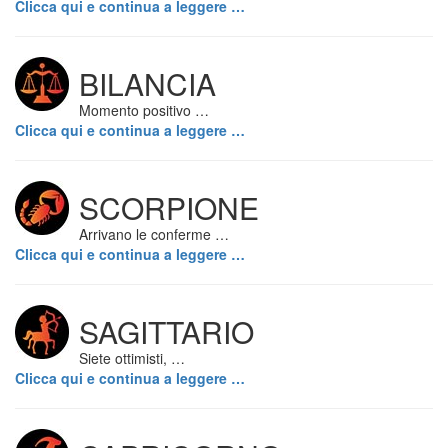
Clicca qui e continua a leggere …
BILANCIA
Momento positivo …
Clicca qui e continua a leggere …
SCORPIONE
Arrivano le conferme …
Clicca qui e continua a leggere …
SAGITTARIO
Siete ottimisti, …
Clicca qui e continua a leggere …