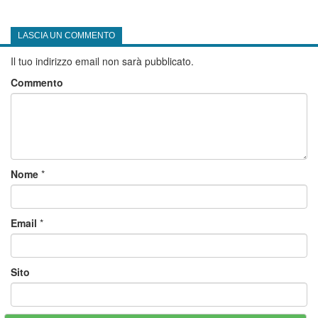
LASCIA UN COMMENTO
Il tuo indirizzo email non sarà pubblicato.
Commento
Nome
*
Email
*
Sito