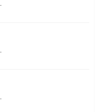
…
…
…