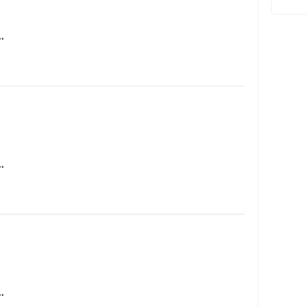
…
…
…