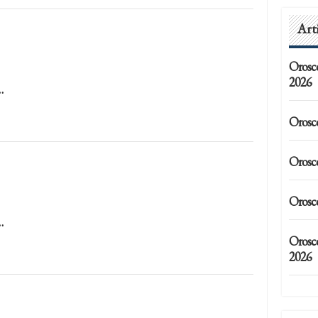
Art
Orosc
2026
…
Orosc
Orosc
Orosc
…
Orosc
2026