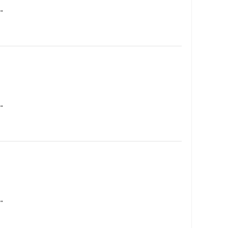
…
…
…