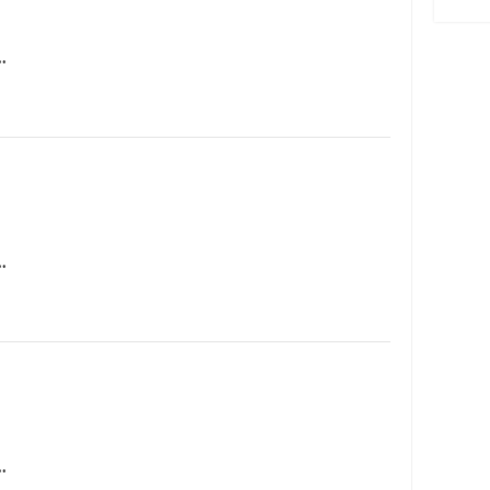
…
…
…