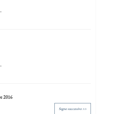
…
…
re 2016
Segno successivo >>