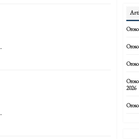
Art
Orosc
Orosc
…
Orosc
Orosc
2026
Orosc
…