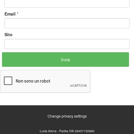
Email
*
Sito
Change privacy settings
Lucia Arena - Partita IVA 09457150960