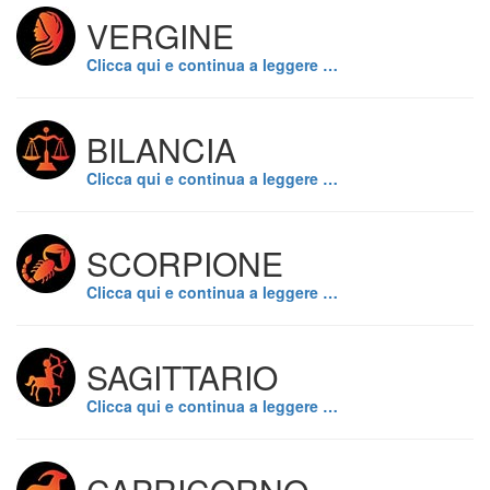
VERGINE
Clicca qui e continua a leggere …
BILANCIA
Clicca qui e continua a leggere …
SCORPIONE
Clicca qui e continua a leggere …
SAGITTARIO
Clicca qui e continua a leggere …