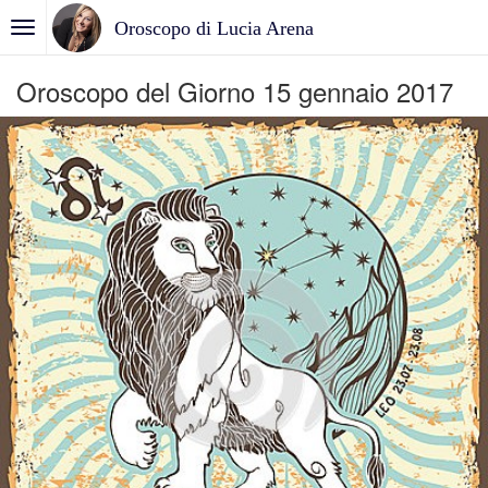
Oroscopo di Lucia Arena
Oroscopo del Giorno 15 gennaio 2017