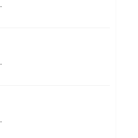
…
…
…