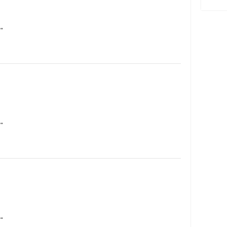
…
…
…