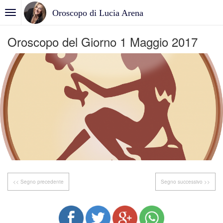
Oroscopo di Lucia Arena
Oroscopo del Giorno 1 Maggio 2017
<< Segno precedente
Segno successivo >>