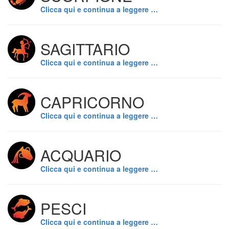
Clicca qui e continua a leggere …
SAGITTARIO
Clicca qui e continua a leggere …
CAPRICORNO
Clicca qui e continua a leggere …
ACQUARIO
Clicca qui e continua a leggere …
PESCI
Clicca qui e continua a leggere …