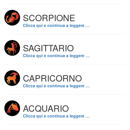
SCORPIONE
Clicca qui e continua a leggere …
SAGITTARIO
Clicca qui e continua a leggere …
CAPRICORNO
Clicca qui e continua a leggere …
ACQUARIO
Clicca qui e continua a leggere …