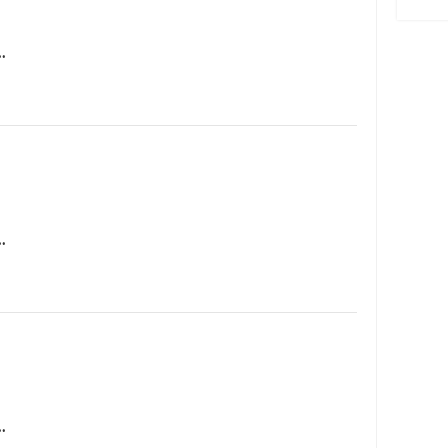
…
…
…