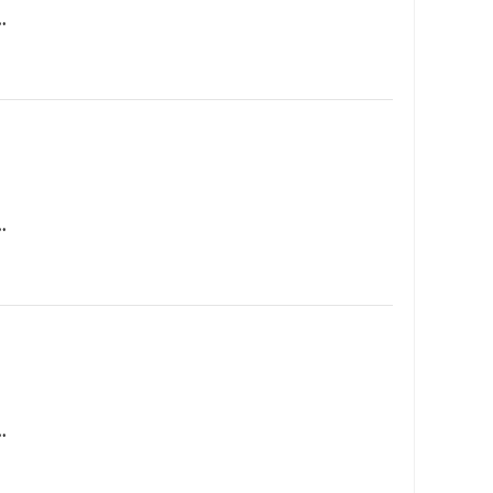
…
…
…