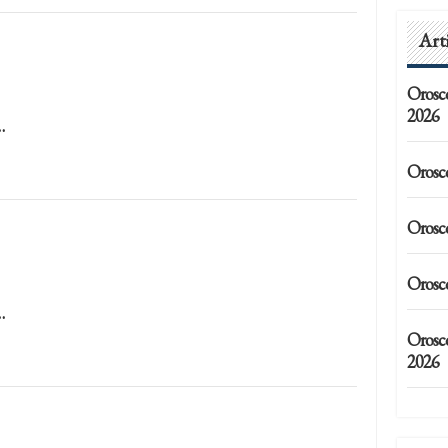
Art
Orosc
2026
…
Orosc
Orosc
Orosc
…
Orosc
2026