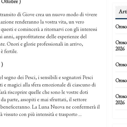
 Ottobre )
Art
il transito di Giove crea un nuovo modo di vivere
azione renderanno la vostra vita, un vero
Orosc
questi e comincerà a ritornarvi con gli interessi
mi anni, approfittatene delle esperienze del
Orosc
te. Onori e glorie professionali in arrivo,
2026
 fertile.
 )
Orosc
nel segno dei Pesci, i sensibili e sognatori Pesci
Orosc
i e magici alla sfera emozionale di ciascuno di
arà riscoprire quelle che sono le vostre doti
Orosco
 da parte, assopiti e mai sfruttati, il settore
2026
ne beneficeranno. La Luna Nuova ne confermerà il
 vissuto con più intensità e trasporto …