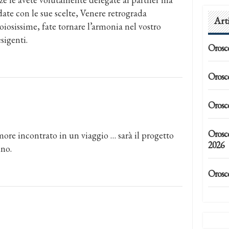
ate con le sue scelte, Venere retrograda
Art
oiosissime, fate tornare l’armonia nel vostro
sigenti.
Orosc
Orosc
Orosc
Orosc
ore incontrato in un viaggio … sarà il progetto
2026
nno.
Orosc