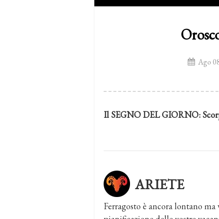
Orosco
Ago 08
Il SEGNO DEL GIORNO:
Scor
ARIETE
Ferragosto è ancora lontano ma vo
pianificazione delle vostre vaca