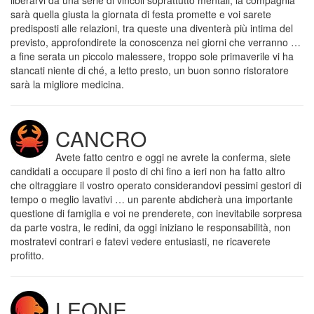
liberarvi da una serie di vincoli soprattutto mentali, la compagnia
sarà quella giusta la giornata di festa promette e voi sarete
predisposti alle relazioni, tra queste una diventerà più intima del
previsto, approfondirete la conoscenza nei giorni che verranno …
a fine serata un piccolo malessere, troppo sole primaverile vi ha
stancati niente di ché, a letto presto, un buon sonno ristoratore
sarà la migliore medicina.
CANCRO
Avete fatto centro e oggi ne avrete la conferma, siete
candidati a occupare il posto di chi fino a ieri non ha fatto altro
che oltraggiare il vostro operato considerandovi pessimi gestori di
tempo o meglio lavativi … un parente abdicherà una importante
questione di famiglia e voi ne prenderete, con inevitabile sorpresa
da parte vostra, le redini, da oggi iniziano le responsabilità, non
mostratevi contrari e fatevi vedere entusiasti, ne ricaverete
profitto.
LEONE