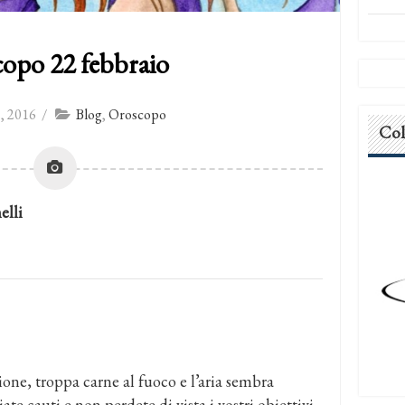
opo 22 febbraio
, 2016
/
Blog
,
Oroscopo
Col
lli
ione, troppa carne al fuoco e l’aria sembra
ate cauti e non perdete di vista i vostri obiettivi,