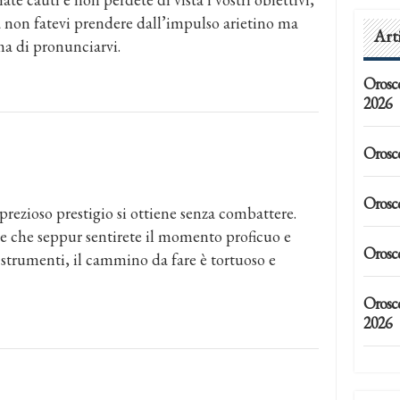
a non fatevi prendere dall’impulso arietino ma
Art
a di pronunciarvi.
Orosc
2026
Orosc
Orosc
prezioso prestigio si ottiene senza combattere.
ce che seppur sentirete il momento proficuo e
Orosc
i strumenti, il cammino da fare è tortuoso e
Orosc
2026