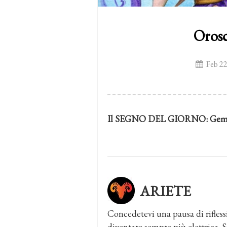
Orosc
Feb 22
Il SEGNO DEL GIORNO:
Geme
ARIETE
Concedetevi una pausa di rifless
diventare sempre più elettrica. Si