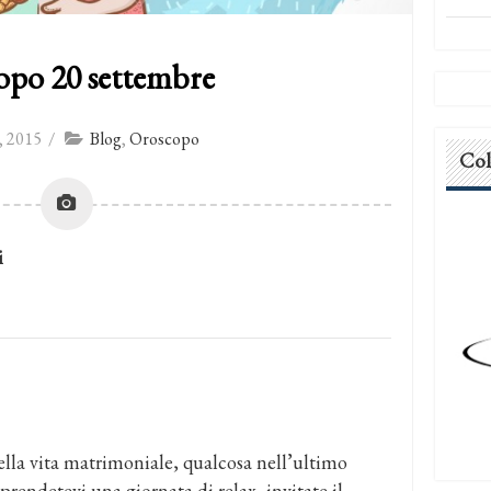
opo 20 settembre
, 2015
/
Blog
,
Oroscopo
Col
i
la vita matrimoniale, qualcosa nell’ultimo
rendetevi una giornata di relax, invitate il