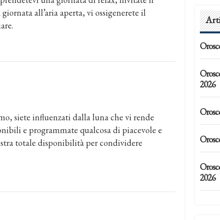
iornata all’aria aperta, vi ossigenerete il
Art
are.
Orosc
Orosc
2026
Orosc
o, siete influenzati dalla luna che vi rende
sponibili e programmate qualcosa di piacevole e
Orosc
ostra totale disponibilità per condividere
Orosco
2026