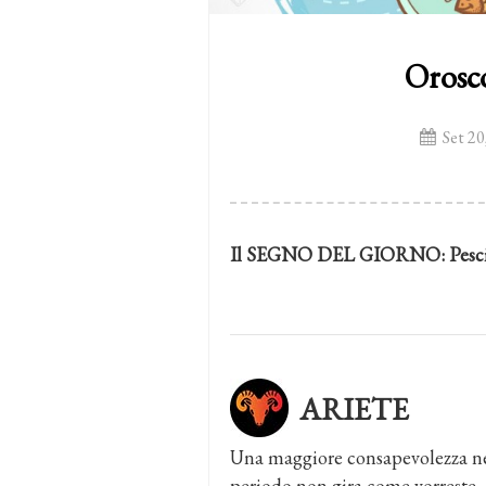
Orosc
Set 20
Il SEGNO DEL GIORNO:
Pesc
ARIETE
Una maggiore consapevolezza nel
periodo non gira come vorreste, p