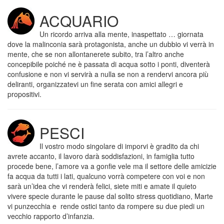
ACQUARIO
Un ricordo arriva alla mente, inaspettato … giornata
dove la malinconia sarà protagonista, anche un dubbio vi verrà in
mente, che se non allontanerete subito, tra l’altro anche
concepibile poiché ne è passata di acqua sotto i ponti, diventerà
confusione e non vi servirà a nulla se non a rendervi ancora più
deliranti, organizzatevi un fine serata con amici allegri e
propositivi.
PESCI
Il vostro modo singolare di imporvi è gradito da chi
avrete accanto, il lavoro darà soddisfazioni, in famiglia tutto
procede bene, l’amore va a gonfie vele ma il settore delle amicizie
fa acqua da tutti i lati, qualcuno vorrà competere con voi e non
sarà un’idea che vi renderà felici, siete miti e amate il quieto
vivere specie durante le pause dal solito stress quotidiano, Marte
vi punzecchia e rende ostici tanto da rompere su due piedi un
vecchio rapporto d’infanzia.