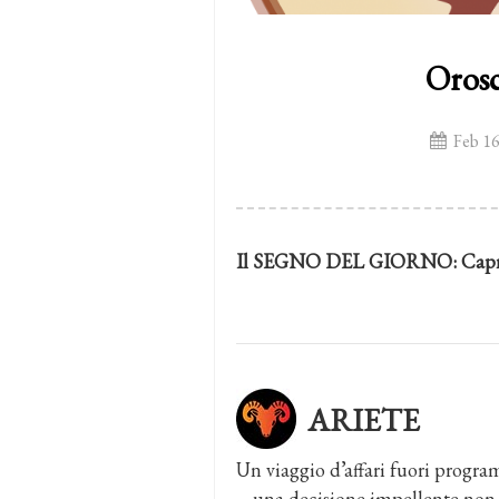
Orosc
Feb 16
Il SEGNO DEL GIORNO:
Capr
ARIETE
Un viaggio d’affari fuori progra
… una decisione impellente non p