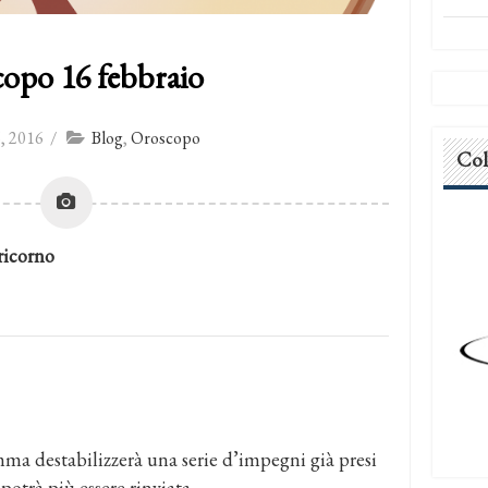
opo 16 febbraio
, 2016
/
Blog
,
Oroscopo
Col
icorno
mma destabilizzerà una serie d’impegni già presi
otrà più essere rinviata.