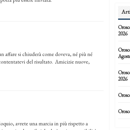
Art
Orosc
2026
Orosco
un affare si chiuderà come doveva, né più né
Agost
ontentatevi del risultato. Amicizie nuove,
Orosc
2026
Orosc
Orosc
loquio, avrete una marcia in più rispetto a