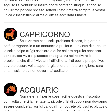
più interesse di quello che immaginate, state sulle difensive e
seguite l’avventuriero intuito che vi contraddistingue, anche se
nell’ultimo periodo spesso sottovalutato rimarrà sempre la vostra
unica e insostituibile arma di difesa accertata rimasta…
CAPRICORNO
Se inizierete con i soliti problemi di casa, la giornata
sarà paragonabile a un annunciato putiferio … evitate di attribuire
le solite colpe ai figli rischierete di far saltare equilibri necessari
per il quieto vivere, piuttosto impegnatevi nel risolvere le
problematiche di chi vive anni difficili e fatti di poche prospettive,
dovrete essere voi a saper forgiare loro un futuro migliore, sarà
una missione da non dover mai abdicare.
ACQUARIO
Non siete fatti per le cose facili e questo si riscontra
ogni volta che vi lamentate … piccole crisi di coppia non dovranno
essere considerati vortici dai quali non potrete più uscire, piuttosto