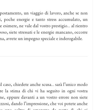
spostamento, un viaggio di lavoro, anche se non
li, poche energie e tanto stress accumulato, un
te esimere, ne vale dal vostro prestigio… al rientro
oso, siete stressati e le energie mancano, occorre
na, avrete un impegno speciale e inderogabile.
à il caso, chiedete anche scusa… sarà l’unico modo
re la stima di chi vi ha seguito in ogni vostra
ne, eppure davanti a un vostro errore non siete
tezzosi, dando l’impressione, che voi potete anche
ete una coltre di amarezze da parte di chi vi