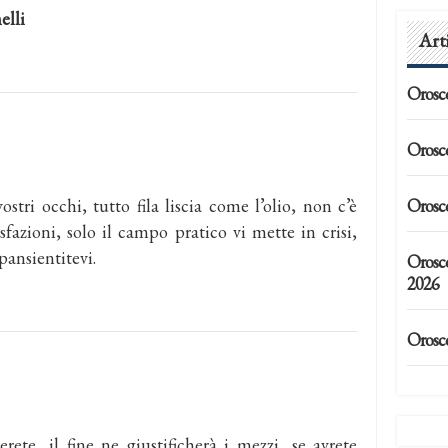
lli
Art
Orosc
Orosc
Orosc
stri occhi, tutto fila liscia come l’olio, non c’è
fazioni, solo il campo pratico vi mette in crisi,
spansientitevi.
Orosc
2026
Orosc
erete, il fine ne giustificherà i mezzi, se avrete