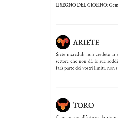
Il SEGNO DEL GIORNO: Geme
ARIETE
Siete increduli non credete ai vo
settore che non dà le sue soddis
farà parte dei vostri limiti, non 
TORO
Oggi grazie all’astuzia la spunt