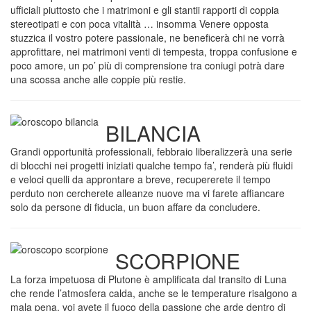
ufficiali piuttosto che i matrimoni e gli stantii rapporti di coppia
stereotipati e con poca vitalità … insomma Venere opposta
stuzzica il vostro potere passionale, ne beneficerà chi ne vorrà
approfittare, nei matrimoni venti di tempesta, troppa confusione e
poco amore, un po’ più di comprensione tra coniugi potrà dare
una scossa anche alle coppie più restie.
BILANCIA
Grandi opportunità professionali, febbraio liberalizzerà una serie
di blocchi nei progetti iniziati qualche tempo fa’, renderà più fluidi
e veloci quelli da approntare a breve, recupererete il tempo
perduto non cercherete alleanze nuove ma vi farete affiancare
solo da persone di fiducia, un buon affare da concludere.
SCORPIONE
La forza impetuosa di Plutone è amplificata dal transito di Luna
che rende l’atmosfera calda, anche se le temperature risalgono a
mala pena, voi avete il fuoco della passione che arde dentro di