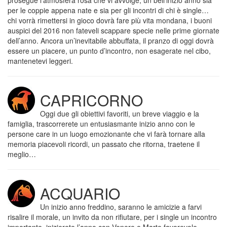
prosegue l’atmosfera rosa che vi avvolge, un bell’inizio anno sia
per le coppie appena nate e sia per gli incontri di chi è single…
chi vorrà rimettersi in gioco dovrà fare più vita mondana, i buoni
auspici del 2016 non fateveli scappare specie nelle prime giornate
dell’anno. Ancora un’inevitabile abbuffata, il pranzo di oggi dovrà
essere un piacere, un punto d’incontro, non esagerate nel cibo,
mantenetevi leggeri.
CAPRICORNO
Oggi due gli obiettivi favoriti, un breve viaggio e la
famiglia, trascorrerete un entusiasmante inizio anno con le
persone care in un luogo emozionante che vi farà tornare alla
memoria piacevoli ricordi, un passato che ritorna, traetene il
meglio…
ACQUARIO
Un inizio anno freddino, saranno le amicizie a farvi
risalire il morale, un invito da non rifiutare, per i single un incontro