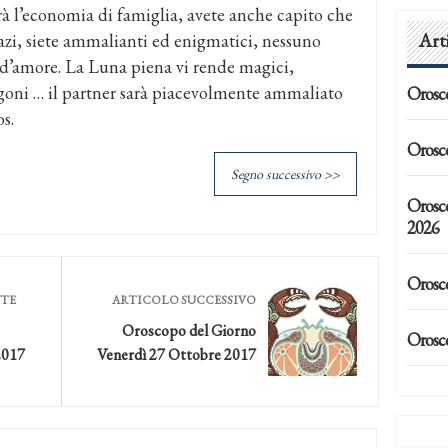
à l’economia di famiglia, avete anche capito che
Art
pazi, siete ammalianti ed enigmatici, nessuno
e d’amore. La Luna piena vi rende magici,
egoni … il partner sarà piacevolmente ammaliato
Orosc
os.
Orosc
Segno successivo >>
Orosc
2026
Orosc
NTE
ARTICOLO SUCCESSIVO
Oroscopo del Giorno
Orosc
2017
Venerdì 27 Ottobre 2017