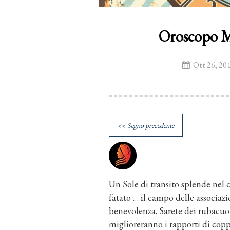
Oroscopo M
Ott 26, 20
<< Segno precedente
Un Sole di transito splende nel 
fatato … il campo delle associazio
benevolenza. Sarete dei rubacuor
miglioreranno i rapporti di copp