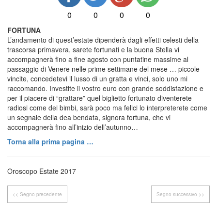
0
0
0
0
FORTUNA
L’andamento di quest’estate dipenderà dagli effetti celesti della
trascorsa primavera, sarete fortunati e la buona Stella vi
accompagnerà fino a fine agosto con puntatine massime al
passaggio di Venere nelle prime settimane del mese … piccole
vincite, concedetevi il lusso di un gratta e vinci, solo uno mi
raccomando. Investite il vostro euro con grande soddisfazione e
per il piacere di “grattare” quel biglietto fortunato diventerete
radiosi come dei bimbi, sarà poco ma felici lo interpreterete come
un segnale della dea bendata, signora fortuna, che vi
accompagnerà fino all’inizio dell’autunno…
Torna alla prima pagina …
Oroscopo Estate 2017
<< Segno precedente
Segno successivo >>