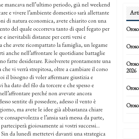
 che mancava nell’ultimo periodo, già nel weekend
Art
 care e vivere l’ambiente domestico sarà allettante
oni di natura economica, avete chiarito con una
ento del quale occorreva tanto di quel fegato per
Orosc
e inevitabili distanze per certi versi e
lta che avete ricompattato la famiglia, un legame
Orosc
rti anche nell’affrontare le quotidiane battaglie
ono fatte desiderare. Risolverete prontamente una
Orosc
 che vi verrà strepitosa, oltre a cambiare il corso
2026
oi il bisogno di voler affermare giustizia e
i ha dato del filo da torcere e che spesso e
Orosc
 nell’affrontare perché non avevate ancora
esso sentite di possedere, adesso il vento è
Orosc
giorno, ma avete le idee già abbastanza chiare
e consapevolezza e l’ansia sarà messa da parte,
 parteciperà gioiosamente ai vostri successi…
! Sin da lunedì mettetevi davanti una strategica