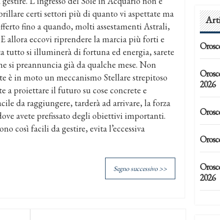
a gestire. L’ingresso del Sole in Acquario non è
brillare certi settori più di quanto vi aspettate ma
Art
fferto fino a quando, molti assestamenti Astrali,
 allora eccovi riprendere la marcia più forti e
Orosc
 tutto si illuminerà di fortuna ed energia, sarete
 che si preannuncia già da qualche mese. Non
Orosc
te è in moto un meccanismo Stellare strepitoso
2026
 a proiettare il futuro su cose concrete e
acile da raggiungere, tarderà ad arrivare, la forza
Orosc
 dove avete prefissato degli obiettivi importanti.
o così facili da gestire, evita l’eccessiva
Orosc
Orosco
Segno successivo >>
2026