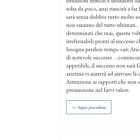
situazioni difficili e deludenti d
roba da poco, anzi riuscirà a far 
sarà senza dubbio tutto molto so
non saranno del tutto ultimati… E
determinati che mai, questa volta
irrefrenabili pronti al successo
bisogna perdere tempo cari Arie
di notevole successo … cominciate
appetibili, il successo non sarà f
arietina vi aiuterà ad arrivare là
Attenzione ai rapporti che non son
presunzione nel farvi valere.
<< Segno precedente