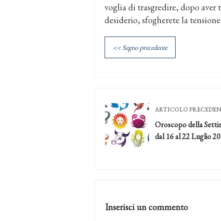
voglia di trasgredire, dopo aver 
desiderio, sfogherete la tension
<< Segno precedente
ARTICOLO PRECEDE
Oroscopo della Sett
dal 16 al 22 Luglio 2
Inserisci un commento