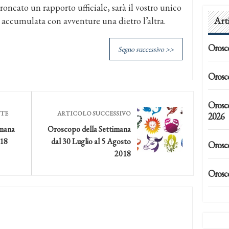
troncato un rapporto ufficiale, sarà il vostro unico
Art
e accumulata con avventure una dietro l’altra.
Orosc
Segno successivo >>
Orosc
Orosc
NTE
ARTICOLO SUCCESSIVO
2026
imana
Oroscopo della Settimana
018
dal 30 Luglio al 5 Agosto
Orosc
2018
Orosc