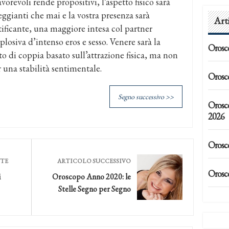
avorevoli rende propositivi, l’aspetto fisico sarà
ggianti che mai e la vostra presenza sarà
Art
tificante, una maggiore intesa col partner
losiva d’intenso eros e sesso. Venere sarà la
Orosc
 di coppia basato sull’attrazione fisica, ma non
una stabilità sentimentale.
Orosc
Segno successivo >>
Orosc
2026
Orosc
NTE
ARTICOLO SUCCESSIVO
Orosc
i
Oroscopo Anno 2020: le
Stelle Segno per Segno