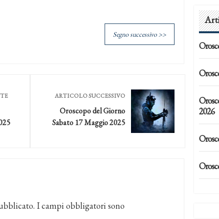
Art
Segno successivo >>
Orosc
Orosc
NTE
ARTICOLO SUCCESSIVO
Orosc
2026
Oroscopo del Giorno
025
Sabato 17 Maggio 2025
Orosc
Orosc
ubblicato.
I campi obbligatori sono