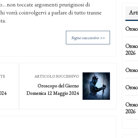
to… non toccate argomenti pruriginosi di
Art
hi vorrà coinvolgervi a parlare di tutto tranne
ta.
Orosc
Segno successivo >>
Orosc
2026
Orosc
NTE
ARTICOLO SUCCESSIVO
Oroscopo del Giorno
Orosc
024
Domenica 12 Maggio 2024
Orosco
2026