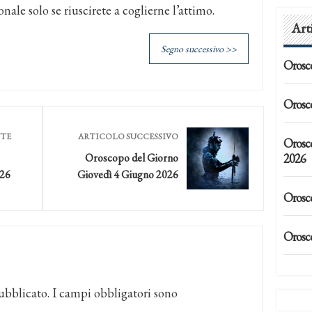
ale solo se riuscirete a coglierne l’attimo.
Art
Segno successivo >>
Orosc
Orosc
NTE
ARTICOLO SUCCESSIVO
Orosc
2026
Oroscopo del Giorno
026
Giovedì 4 Giugno 2026
Orosc
Orosc
ubblicato.
I campi obbligatori sono