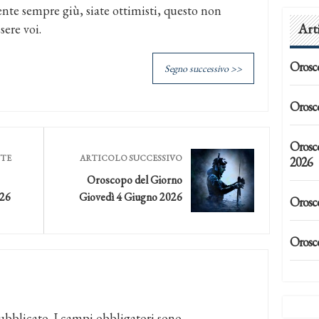
ente sempre giù, siate ottimisti, questo non
Art
sere voi.
Orosc
Segno successivo >>
Orosc
Orosc
NTE
ARTICOLO SUCCESSIVO
2026
Oroscopo del Giorno
026
Giovedì 4 Giugno 2026
Orosc
Orosc
ubblicato.
I campi obbligatori sono