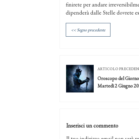
finirete per andare irreversibilm
dipenderà dalle Stelle dovrete es
<< Segno precedente
ARTICOLO PRECEDE
Oroscopo del Giorno
Martedì 2 Giugno 2
Inserisci un commento
Il tuo indirizzo email non sarà p