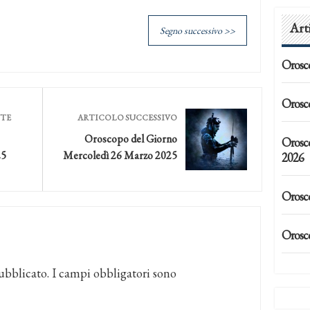
Art
Segno successivo >>
Orosc
Orosc
NTE
ARTICOLO SUCCESSIVO
Oroscopo del Giorno
Orosc
25
Mercoledì 26 Marzo 2025
2026
Orosc
Orosc
ubblicato.
I campi obbligatori sono