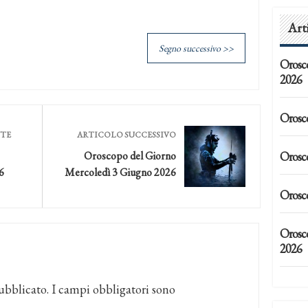
Art
Segno successivo >>
Orosc
2026
Orosc
NTE
ARTICOLO SUCCESSIVO
Orosc
Oroscopo del Giorno
6
Mercoledì 3 Giugno 2026
Orosc
Orosc
2026
ubblicato.
I campi obbligatori sono