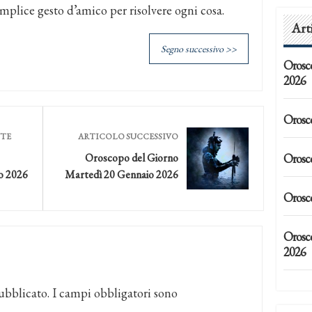
plice gesto d’amico per risolvere ogni cosa.
Art
Segno successivo >>
Orosc
2026
Orosc
NTE
ARTICOLO SUCCESSIVO
Orosc
Oroscopo del Giorno
o 2026
Martedì 20 Gennaio 2026
Orosc
Orosc
2026
ubblicato.
I campi obbligatori sono