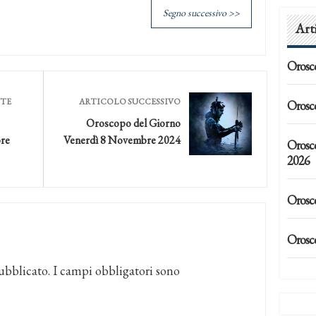
Segno successivo >>
Art
Orosc
NTE
ARTICOLO SUCCESSIVO
Orosc
Oroscopo del Giorno
re
Venerdì 8 Novembre 2024
Orosc
2026
Orosc
Orosc
ubblicato.
I campi obbligatori sono