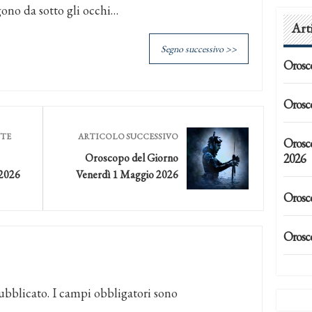
gono da sotto gli occhi…
Art
Segno successivo >>
Orosc
Orosc
NTE
ARTICOLO SUCCESSIVO
Orosc
2026
Oroscopo del Giorno
 2026
Venerdì 1 Maggio 2026
Orosc
Orosc
ubblicato.
I campi obbligatori sono