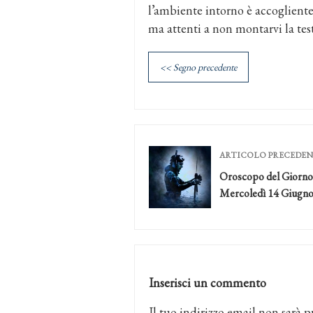
l’ambiente intorno è accogliente 
ma attenti a non montarvi la test
<< Segno precedente
ARTICOLO PRECEDE
Oroscopo del Giorno
Mercoledì 14 Giugn
Inserisci un commento
Il tuo indirizzo email non sarà p