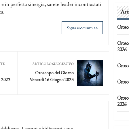
e in perfetta sinergia, sarete leader incontrastati
Art
a.
Orosc
Segno successivo >>
Orosc
2026
NTE
ARTICOLO SUCCESSIVO
Orosc
Oroscopo del Giorno
o 2023
Venerdì 16 Giugno 2023
Orosc
Orosco
2026
ubblicato.
I campi obbligatori sono