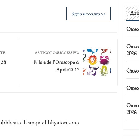
Art
Segno successivo >>
Orosc
Orosc
2026
NTE
ARTICOLO SUCCESSIVO
 28
Pillole dell’Oroscopo di
Aprile 2017
Orosc
Orosc
Orosco
2026
ubblicato.
I campi obbligatori sono