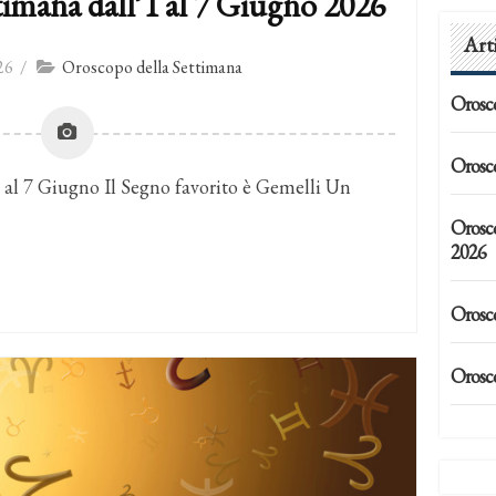
timana dall’1 al 7 Giugno 2026
Art
26
/
Oroscopo della Settimana
Orosc
Orosc
 al 7 Giugno Il Segno favorito è Gemelli Un
Orosc
2026
Orosc
Orosc